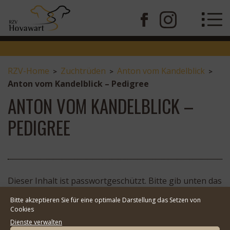
RZV-Home
Zuchtrüden
Anton vom Kandelblick
>
>
>
Anton vom Kandelblick – Pedigree
ANTON VOM KANDELBLICK –
PEDIGREE
Dieser Inhalt ist passwortgeschützt. Bitte gib unten das
Passwort ein, um ihn anzeigen zu können.
Bitte akzeptieren Sie für eine optimale Darstellung das Setzen von
Passwort:
Cookies
Dienste verwalten