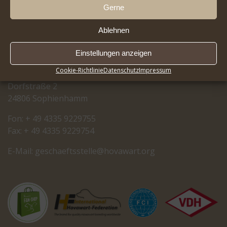
Gerne
Ablehnen
RASSEZUCHTVEREIN
Einstellungen anzeigen
FÜR HOVAWART-HUNDE E.V.
Cookie-Richtlinie
Datenschutz
Impressum
Dorfstraße 2
24806 Sophienhamm
Fon: + 49 4335 9229755
Fax: + 49 4335 9229754
E-Mail:
cseg
tfeah
letss
oh@el
rawav
gro.t