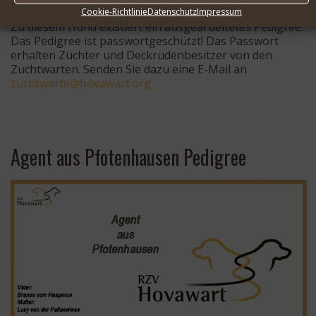
Deckrüdenkarte
.
Cookie-Richtlinie
Datenschutz
Impressum
Zu diesem Hund existiert ein ausgearbeitetes Pedigree.
Das Pedigree ist passwortgeschützt! Das Passwort
erhalten Züchter und Deckrüdenbesitzer von den
Zuchtwarten. Senden Sie dazu eine E-Mail an
cuz
rawth
oh@et
rawav
gro.t
Agent aus Pfotenhausen Pedigree