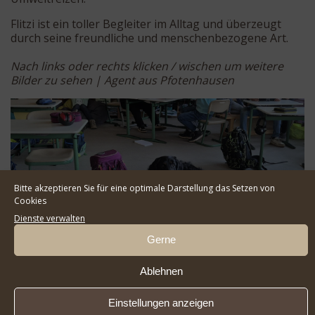
Flitzi ist ein toller Begleiter im Alltag und überzeugt
durch seine freundliche und menschenbezogene Art.
Nach links oder rechts klicken / wischen um weitere
Bilder zu sehen | Agent aus Pfotenhausen
Bitte akzeptieren Sie für eine optimale Darstellung das Setzen von
Cookies
Dienste verwalten
Gerne
Ablehnen
Einstellungen anzeigen
Den Standort des Rüden finden Sie in der