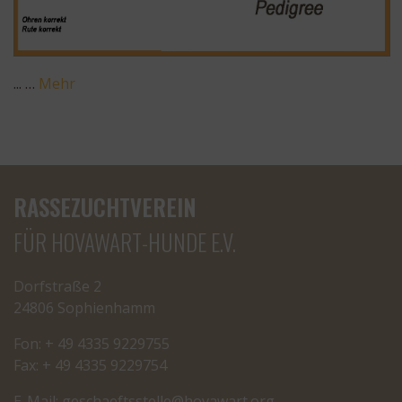
... …
Mehr
RASSEZUCHTVEREIN
FÜR HOVAWART-HUNDE E.V.
Dorfstraße 2
24806 Sophienhamm
Fon: + 49 4335 9229755
Fax: + 49 4335 9229754
E-Mail:
cseg
tfeah
letss
oh@el
rawav
gro.t