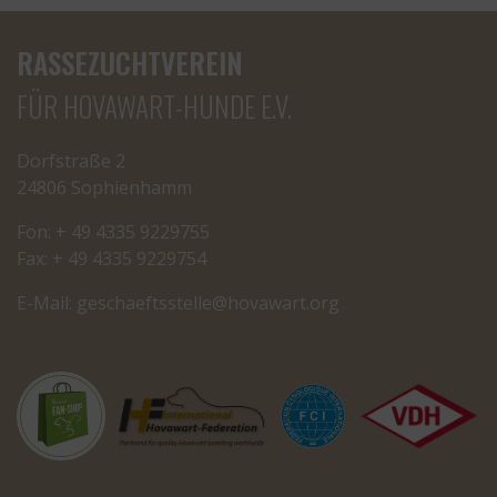
RASSEZUCHTVEREIN
FÜR HOVAWART-HUNDE E.V.
Dorfstraße 2
24806 Sophienhamm
Fon: + 49 4335 9229755
Fax: + 49 4335 9229754
E-Mail:
cseg
tfeah
letss
oh@el
rawav
gro.t