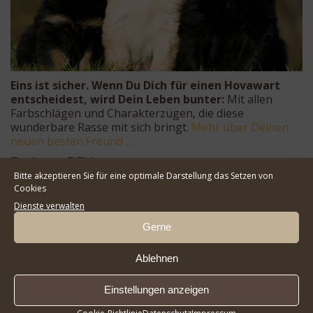
Eins ist sicher. Wenn Du Dich für einen Hovawart
entscheidest, wird Dein Leben bunter:
Mit allen
Farbschlägen und Charakterzügen, die diese
wunderbare Rasse mit sich bringt.
Mehr über Deinen
neuen besten Freund …
Zucht im RZV
Bitte akzeptieren Sie für eine optimale Darstellung das Setzen von
Cookies
Dienste verwalten
Gerne
Ablehnen
Einstellungen anzeigen