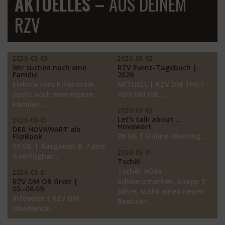
AKTUELLES –
AUS DEINEM
RZV
2026-08-03
2026-08-02
Wir suchen noch eine
RZV Event-Tagebuch |
Familie
2026
Elektra vom Kilianstein
AKTUELL | RZV DM THS /
sucht noch eine eigene
VDH DM IGP…
Familie!…
2026-08-02
Let’s talk about …
2026-08-01
Hovawart
DER HOVAWART als
26.08. | Online-Meeting…
FlipBook
01.08. | Ausgaben 8, 7 und
2026-08-01
6 verfügbar…
Tschêl
Tschêl, Rüde
2026-08-01
schwarzmarken, knapp 5
RZV DM OB Greiz |
05.-06.09.
Jahre, sucht einen neuen
Infoseite | RZV DM
Besitzer!…
Obedience…