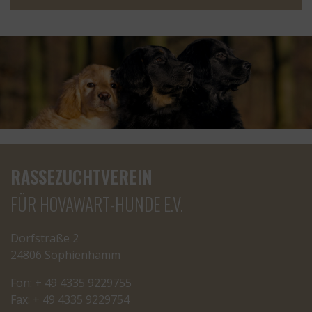
RASSEZUCHTVEREIN
FÜR HOVAWART-HUNDE E.V.
Dorfstraße 2
24806 Sophienhamm
Fon: + 49 4335 9229755
Fax: + 49 4335 9229754